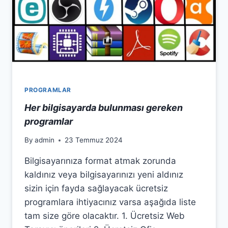
el
el
el
el
PROGRAMLAR
el
Her bilgisayarda bulunması gereken
programlar
el
By
admin
23 Temmuz 2024
el
Bilgisayarınıza format atmak zorunda
el
kaldınız veya bilgisayarınızı yeni aldınız
sizin için fayda sağlayacak ücretsiz
el
programlara ihtiyacınız varsa aşağıda liste
el
tam size göre olacaktır. 1. Ücretsiz Web