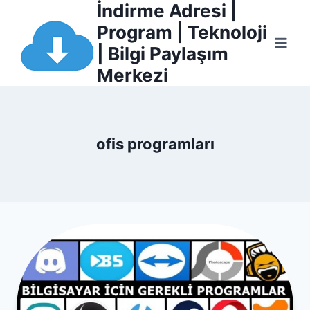
İndirme Adresi |
Skip
el
to
Program | Teknoloji
content
| Bilgi Paylaşım
el
Merkezi
tleri
ofis programları
el
el
el