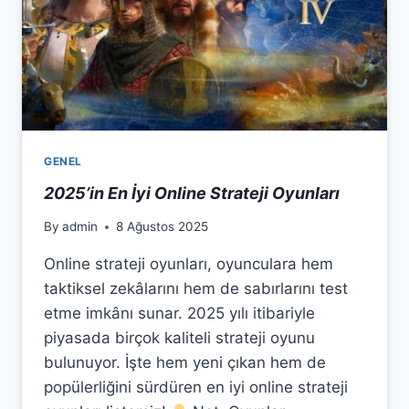
l
l
l
l
GENEL
l
2025’in En İyi Online Strateji Oyunları
l
By
admin
8 Ağustos 2025
l
Online strateji oyunları, oyunculara hem
taktiksel zekâlarını hem de sabırlarını test
l
etme imkânı sunar. 2025 yılı itibariyle
piyasada birçok kaliteli strateji oyunu
l
bulunuyor. İşte hem yeni çıkan hem de
l
popülerliğini sürdüren en iyi online strateji