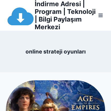
İndirme Adresi |
Skip
l
to
Program | Teknoloji
content
| Bilgi Paylaşım
l
Merkezi
leri
online strateji oyunları
l
l
l