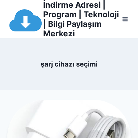
İndirme Adresi |
Skip
nel
to
Program | Teknoloji
content
| Bilgi Paylaşım
nel
Merkezi
etleri
şarj cihazı seçimi
nel
nel
nel