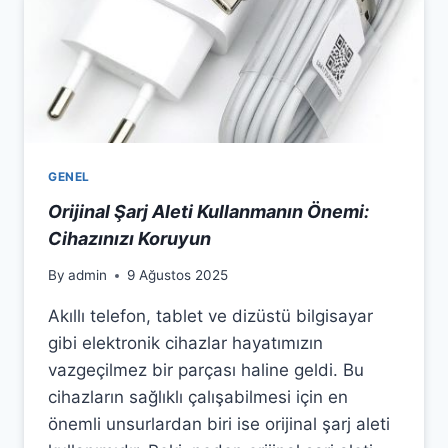
nel
nel
nel
nel
GENEL
nel
Orijinal Şarj Aleti Kullanmanın Önemi:
Cihazınızı Koruyun
nel
By
admin
9 Ağustos 2025
nel
Akıllı telefon, tablet ve dizüstü bilgisayar
nel
gibi elektronik cihazlar hayatımızın
vazgeçilmez bir parçası haline geldi. Bu
nel
cihazların sağlıklı çalışabilmesi için en
nel
önemli unsurlardan biri ise orijinal şarj aleti