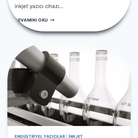
inkjet yazıcı cihazı…
TERMAL
DEVAMINI OKU
İNKJET
(TIJ)
TARIHLEME
MAKINASI
ENDÜSTRİYEL YAZICILAR
|
İNKJET