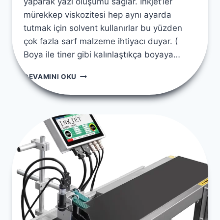
yaparak yazı oluşumu sağlar. İnkjet’ler
mürekkep viskozitesi hep aynı ayarda
tutmak için solvent kullanırlar bu yüzden
çok fazla sarf malzeme ihtiyacı duyar. (
Boya ile tiner gibi kalınlaştıkça boyaya…
INKJET
DEVAMINI OKU
MI
?
YOKSA
LAZER
KODLAMA
CIHAZI
MI
?